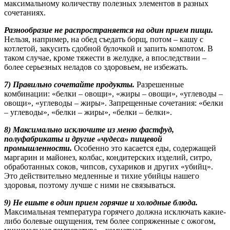
максимальному количеству полезных элементов в разных
сочетаниях.
Разнообразие не распространяется на один прием пищи.
Нельзя, например, на обед съедать борщ, потом – кашу с
котлетой, закусить сдобной булочкой и запить компотом. В
таком случае, кроме тяжести в желудке, а впоследствии –
более серьезных неладов со здоровьем, не избежать.
7) Правильно сочетайте продукты.
Разрешенные
комбинации: «белки – овощи», «жиры – овощи», «углеводы –
овощи», «углеводы – жиры». Запрещенные сочетания: «белки
– углеводы», «белки – жиры», «белки – белки».
8) Максимально исключите из меню фастфуд,
полуфабрикаты и другие «чудеса» пищевой
промышленности.
Особенно это касается еды, содержащей
маргарин и майонез, колбас, кондитерских изделий, ситро,
обработанных соков, чипсов, сухариков и других «убийц».
Это действительно медленные и тихие убийцы нашего
здоровья, поэтому лучше с ними не связываться.
9) Не ешьте в один прием горячие и холодные блюда.
Максимальная температура горячего должна исключать какие-
либо болевые ощущения, тем более сопряженные с ожогом,