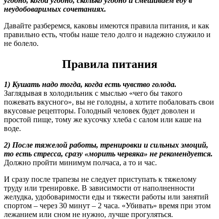
угодно, когда угодно, сколько угодно и смешиваем еду в
неудобоваримых сочетаниях.
Давайте разберемся, каковы имеются правила питания, и как
правильно есть, чтобы наше тело долго и надежно служило и
не болело.
Правила питания
1) Кушать надо тогда, когда есть чувство голода.
Заглядывая в холодильник с мыслью «чего бы такого
пожевать вкусного», вы не голодны, а хотите побаловать свои
вкусовые рецепторы. Голодный человек будет доволен и
простой пище, тому же кусочку хлеба с салом или каше на
воде.
2) После тяжелой работы, тренировки и сильных эмоций,
то есть стресса, сразу «морить червяка» не рекомендуется.
Должно пройти минимум полчаса, а то и час.
И сразу после трапезы не следует приступать к тяжелому
труду или тренировке. В зависимости от наполненности
желудка, удобоваримости еды и тяжести работы или занятий
спортом – через 30 минут – 2 часа. «Убивать» время при этом
лежанием или сном не нужно, лучше прогуляться.