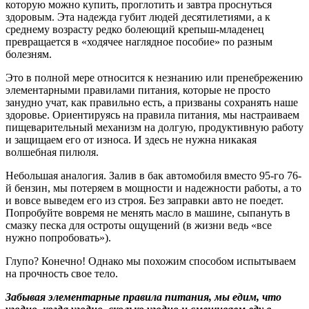
которую можно купить, проглотить и завтра проснуться
здоровым. Эта надежда губит людей десятилетиями, а к
среднему возрасту редко болеющий крепыш-младенец
превращается в «ходячее наглядное пособие» по разным
болезням.
Это в полной мере относится к незнанию или пренебрежению
элементарными правилами питания, которые не просто
занудно учат, как правильно есть, а призваны сохранять наше
здоровье. Ориентируясь на правила питания, мы настраиваем
пищеварительный механизм на долгую, продуктивную работу
и защищаем его от износа. И здесь не нужна никакая
волшебная пилюля.
Небольшая аналогия. Залив в бак автомобиля вместо 95-го 76-
й бензин, мы потеряем в мощности и надежности работы, а то
и вовсе выведем его из строя. Без заправки авто не поедет.
Попробуйте вовремя не менять масло в машине, сыпануть в
смазку песка для остроты ощущений (в жизни ведь «все
нужно попробовать»).
Глупо? Конечно! Однако мы похожим способом испытываем
на прочность свое тело.
Забывая элементарные правила питания, мы едим, что